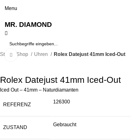
0
Kostenlose Lieferung in Deutschland
Menu
MR. DIAMOND
Start
Shop
Uhren
Rolex Datejust 41mm Iced-Out
Vergrößern
Rolex Datejust 41mm Iced-Out
Iced Out – 41mm – Naturdiamanten
126300
REFERENZ
Gebraucht
ZUSTAND