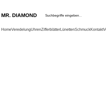
Ihr Ansprechpartner für Iced Out Uhren & Schmuck
MR. DIAMOND
Home
Veredelung
Uhren
Zifferblätter
Lünetten
Schmuck
Kontakt
V